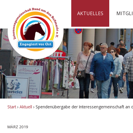
AKTUELLES
MITGL
Start
Aktuell
Spendenübergabe der Interessengemeinschaft an d
MÄRZ 2019